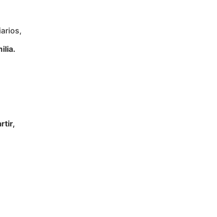
arios,
ilia.
tir,