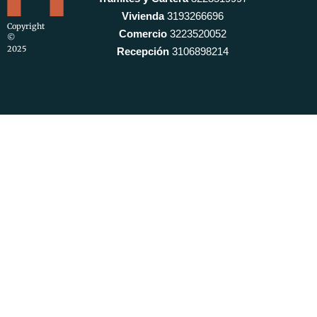
Vivienda
3193266696
Copyright
Comercio
3223520052
©
2025
Recepción
3106898214